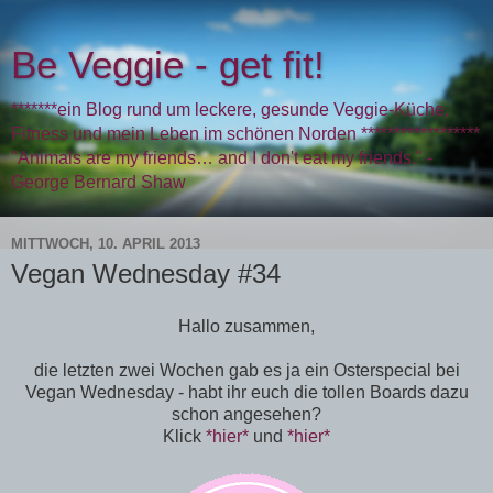
Be Veggie - get fit!
*******ein Blog rund um leckere, gesunde Veggie-Küche,
Fitness und mein Leben im schönen Norden ******************
"Animals are my friends… and I don't eat my friends." -
George Bernard Shaw
MITTWOCH, 10. APRIL 2013
Vegan Wednesday #34
Hallo zusammen,
die letzten zwei Wochen gab es ja ein Osterspecial bei
Vegan Wednesday - habt ihr euch die tollen Boards dazu
schon angesehen?
Klick
*hier*
und
*hier*