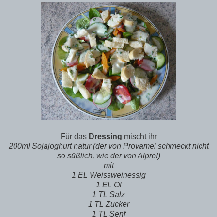
Für das
Dressing
mischt ihr
200ml Sojajoghurt natur (der von Provamel schmeckt nicht
so süßlich, wie der von Alpro!)
mit
1 EL Weissweinessig
1 EL Öl
1 TL Salz
1 TL Zucker
1 TL Senf